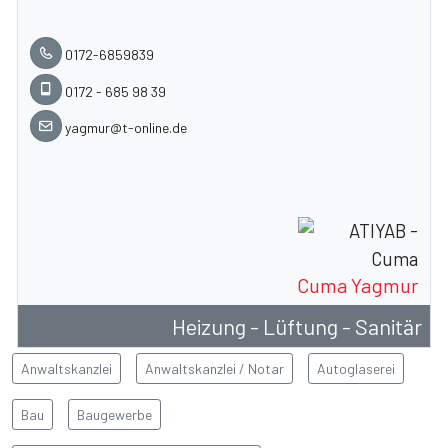
0172-6859839
0172 - 685 98 39
yagmur@t-online.de
Cuma Yagmur
Heizung - Lüftung - Sanitär
Anwaltskanzlei
Anwaltskanzlei / Notar
Autoglaserei
Bau
Baugewerbe