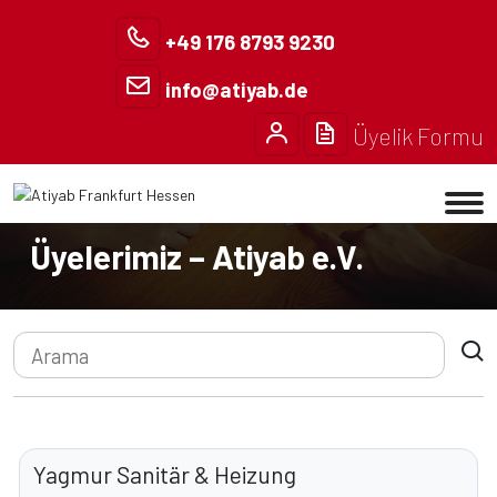
+49 176 8793 9230
info@atiyab.de
Üyelik Formu
Anasayfa
Üyelerimiz
Üyelerimiz – Atiyab e.V.
Yagmur Sanitär & Heizung