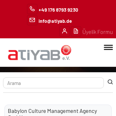
+49 176 8793 9230
info@atiyab.de
Üyelik Formu
Anasayfa
Üyelerimiz
Üyelerimiz – Atiyab e.V.
Babylon Culture Management Agency