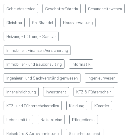
Gebeudeservice
Geschäftsführerin
Gesundheitswesen
Gleisbau
Großhandel
Hausverwaltung
Heizung - Lüftung - Sanitär
BAŞLIK
Immobilien, Finanzen,Versicherung
Detay yazı
Immobilien- und Bauconsulting
Informatik
Ingenieur- und Sachverständigenwesen
Ingenieurwesen
Inneneinrichtung
Investment
KFZ & Führerschein
KFZ- und Führerscheinstellen
Kleidung
Künstler
Lebensmittel
Natursteine
Pflegedienst
Reisebüro & Autovermietung
Sicherheitsdienst