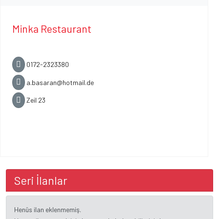
Minka Restaurant
0172-2323380
a.basaran@hotmail.de
Zeil 23
Seri İlanlar
Henüs ilan eklenmemiş.