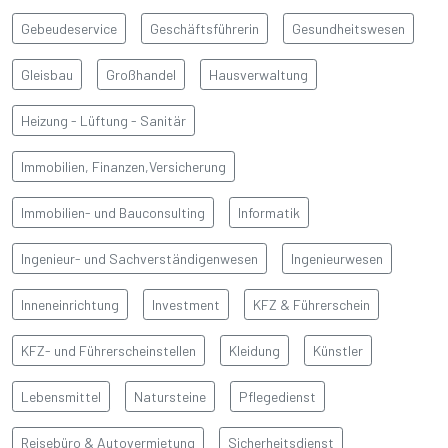
Gebeudeservice
Geschäftsführerin
Gesundheitswesen
Gleisbau
Großhandel
Hausverwaltung
Heizung - Lüftung - Sanitär
BAŞLIK
Immobilien, Finanzen,Versicherung
Detay yazı
Immobilien- und Bauconsulting
Informatik
Ingenieur- und Sachverständigenwesen
Ingenieurwesen
Inneneinrichtung
Investment
KFZ & Führerschein
KFZ- und Führerscheinstellen
Kleidung
Künstler
Lebensmittel
Natursteine
Pflegedienst
Reisebüro & Autovermietung
Sicherheitsdienst