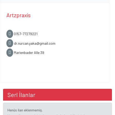
Artzpraxis
0157-77279221
dr.nurcan.yaka@gmail.com
Marienbader Alle 39
Seri İlanlar
Henüs ilan eklenmemiş.