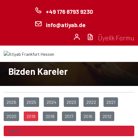
+49 176 8793 9230
info@atiyab.de
Üyelik Formu
Anasayfa
Bizden Kareler
Bizden Kareler
2026
2025
2024
2023
2022
2021
2020
2019
2018
2017
2016
2012
HEPSİ