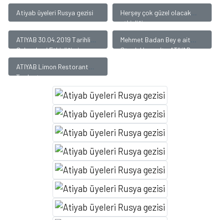
Atiyab üyeleri Rusya gezisi
Herşey çok güzel olacak
etkinliği
ATIYAB 30.04.2019 Tarihli
Mehmet Badan Bey e ait
Geleneksel Etkinliğimiz
Steak House 'ta ATIYAB
Daveti
ATIYAB Limon Restorant
Toplantısı